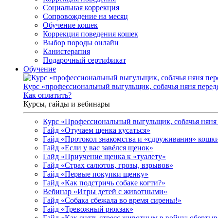
Социальная коррекция
Сопровождение на месяц
Обучение кошек
Коррекция поведения кошек
Выбор породы онлайн
Канистерапия
Подарочный сертификат
Обучение
Курс «профессиональный выгульщик, собачья няня перед
Как оплатить?
Курсы, гайды и вебинары
Курс «Профессиональный выгульщик, собачья няня 
Гайд «Отучаем щенка кусаться»
Гайд «Протокол знакомства и «сдруживания» кошки
Гайд «Если у вас завёлся щенок»
Гайд «Приучение щенка к «туалету»
Гайд «Страх салютов, грозы, взрывов»
Гайд «Первые покупки щенку»
Гайд «Как подстричь собаке когти?»
Вебинар «Игры детей с животными»
Гайд «Собака сбежала во время сирены!»
Гайд «Тревожный рюкзак»
Гайд «Как снять стресс животным в войну: обертыва