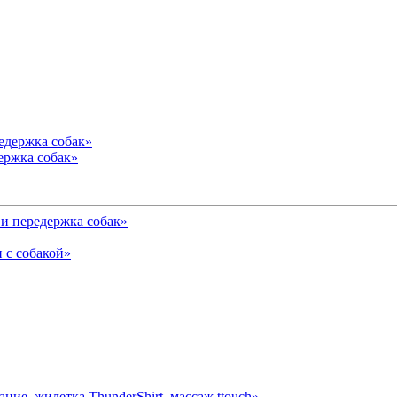
ержка собак»
и передержка собак»
 с собакой»
ние, жилетка ThunderShirt, массаж ttouch»