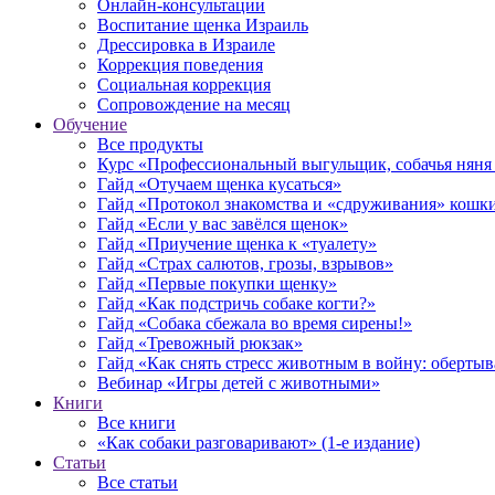
Онлайн-консультации
Воспитание щенка Израиль
Дрессировка в Израиле
Коррекция поведения
Социальная коррекция
Сопровождение на месяц
Обучение
Все продукты
Курс «Профессиональный выгульщик, собачья няня 
Гайд «Отучаем щенка кусаться»
Гайд «Протокол знакомства и «сдруживания» кошки
Гайд «Если у вас завёлся щенок»
Гайд «Приучение щенка к «туалету»
Гайд «Страх салютов, грозы, взрывов»
Гайд «Первые покупки щенку»
Гайд «Как подстричь собаке когти?»
Гайд «Собака сбежала во время сирены!»
Гайд «Тревожный рюкзак»
Гайд «Как снять стресс животным в войну: обертыва
Вебинар «Игры детей с животными»
Книги
Все книги
«Как собаки разговаривают» (1-е издание)
Статьи
Все статьи