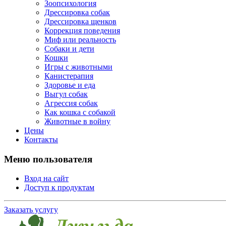
Зоопсихология
Дрессировка собак
Дрессировка щенков
Коррекция поведения
Миф или реальность
Собаки и дети
Кошки
Игры с животными
Канистерапия
Здоровье и еда
Выгул собак
Агрессия собак
Как кошка с собакой
Животные в войну
Цены
Контакты
Меню пользователя
Вход на сайт
Доступ к продуктам
Заказать услугу