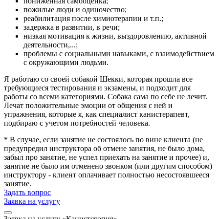
пониженная самооценка;
пожилые люди и одиночество;
реабилитация после химиотерапии и т.п.;
задержка в развитии, в речи;
низкая мотивация к жизни, выздоровлению, активной
деятельности,...;
проблемы с социальными навыками, с взаимодействием
с окружающими людьми.
Я работаю со своей собакой Шекки, которая прошла все
требующиеся тестирования и экзамены, и подходит для
работы со всеми категориями. Собака сама по себе не лечит.
Лечат положительные эмоции от общения с ней и
упражнения, которые я, как специалист канистерапевт,
подбираю с учетом потребностей человека.
* В случае, если занятие не состоялось по вине клиента (не
предупредил инструктора об отмене занятия, не было дома,
забыл про занятие, не успел приехать на занятие и прочее) и,
занятие не было им отменено звонком (или другим способом)
инструктору - клиент оплачивает полностью несостоявшееся
занятие.
Задать вопрос
Заявка на услугу
Заявка на услугу «Канистерапия»