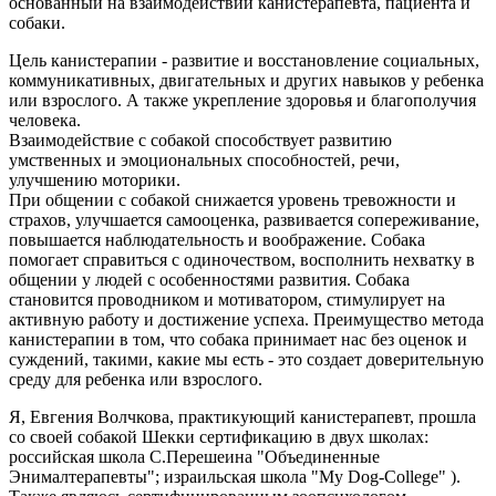
основанный на взаимодействии канистерапевта, пациента и
собаки.
Цель канистерапии - развитие и восстановление социальных,
коммуникативных, двигательных и других навыков у ребенка
или взрослого. А также укрепление здоровья и благополучия
человека.
Взаимодействие с собакой способствует развитию
умственных и эмоциональных способностей, речи,
улучшению моторики.
При общении с собакой снижается уровень тревожности и
страхов, улучшается самооценка, развивается сопереживание,
повышается наблюдательность и воображение. Собака
помогает справиться с одиночеством, восполнить нехватку в
общении у людей с особенностями развития. Собака
становится проводником и мотиватором, стимулирует на
активную работу и достижение успеха. Преимущество метода
канистерапии в том, что собака принимает нас без оценок и
суждений, такими, какие мы есть - это создает доверительную
среду для ребенка или взрослого.
Я, Евгения Волчкова, практикующий канистерапевт, прошла
со своей собакой Шекки сертификацию в двух школах:
российская школа С.Перешеина "Объединенные
Энималтерапевты"; израильская школа "My Dog-College" ).