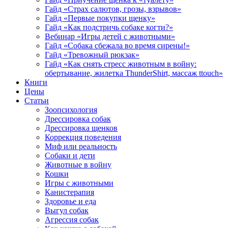
Гайд «Страх салютов, грозы, взрывов»
Гайд «Первые покупки щенку»
Гайд «Как подстричь собаке когти?»
Вебинар «Игры детей с животными»
Гайд «Собака сбежала во время сирены!»
Гайд «Тревожный рюкзак»
Гайд «Как снять стресс животным в войну:
обертывание, жилетка ThunderShirt, массаж ttouch»
Книги
Цены
Статьи
Зоопсихология
Дрессировка собак
Дрессировка щенков
Коррекция поведения
Миф или реальность
Собаки и дети
Животные в войну
Кошки
Игры с животными
Канистерапия
Здоровье и еда
Выгул собак
Агрессия собак