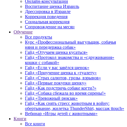
Онлайн-консультации
Воспитание щенка Израиль
Дрессировка в Израиле
Коррекция поведения
Социальная коррекция
Сопровождение на месяц
Обучение
Все продукты
Курс «Профессиональный выгульщик, собачья
няня и передержка собак»
Гайд «Отучаем щенка кусаться»
Гайд «Протокол знакомства и «сдруживания»
кошки с собакой»
Гайд «Если у вас завёлся щенок»
Гайд «Приучение щенка к «туалету»
Гайд «Страх салютов, грозы, взрывов»
Гайд «Первые покупки щенку»
Гайд «Как подстричь собаке когти?»
Гайд «Собака сбежала во время сирены!»
Гайд «Тревожный рюкзак»
Гайд «Как снять стресс животным в войну:
обертывание, жилетка ThunderShirt, массаж ttouch»
Вебинар «Игры детей с животными»
Книги
Все книги