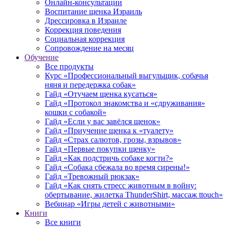
Онлайн-консультации
Воспитание щенка Израиль
Дрессировка в Израиле
Коррекция поведения
Социальная коррекция
Сопровождение на месяц
Обучение
Все продукты
Курс «Профессиональный выгульщик, собачья
няня и передержка собак»
Гайд «Отучаем щенка кусаться»
Гайд «Протокол знакомства и «сдруживания»
кошки с собакой»
Гайд «Если у вас завёлся щенок»
Гайд «Приучение щенка к «туалету»
Гайд «Страх салютов, грозы, взрывов»
Гайд «Первые покупки щенку»
Гайд «Как подстричь собаке когти?»
Гайд «Собака сбежала во время сирены!»
Гайд «Тревожный рюкзак»
Гайд «Как снять стресс животным в войну:
обертывание, жилетка ThunderShirt, массаж ttouch»
Вебинар «Игры детей с животными»
Книги
Все книги