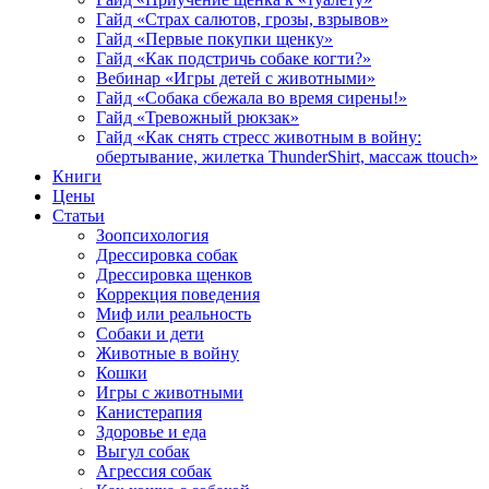
Гайд «Страх салютов, грозы, взрывов»
Гайд «Первые покупки щенку»
Гайд «Как подстричь собаке когти?»
Вебинар «Игры детей с животными»
Гайд «Собака сбежала во время сирены!»
Гайд «Тревожный рюкзак»
Гайд «Как снять стресс животным в войну:
обертывание, жилетка ThunderShirt, массаж ttouch»
Книги
Цены
Статьи
Зоопсихология
Дрессировка собак
Дрессировка щенков
Коррекция поведения
Миф или реальность
Собаки и дети
Животные в войну
Кошки
Игры с животными
Канистерапия
Здоровье и еда
Выгул собак
Агрессия собак