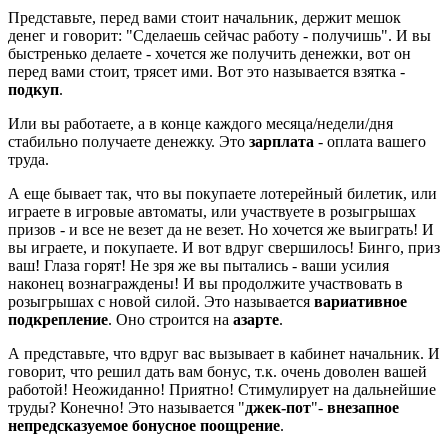
Представьте, перед вами стоит начальник, держит мешок
денег и говорит: "Сделаешь сейчас работу - получишь". И вы
быстренько делаете - хочется же получить денежки, вот он
перед вами стоит, трясет ими. Вот это называется взятка -
подкуп
.
Или вы работаете, а в конце каждого месяца/недели/дня
стабильно получаете денежку. Это
зарплата
- оплата вашего
труда.
А еще бывает так, что вы покупаете лотерейный билетик, или
играете в игровые автоматы, или участвуете в розыгрышах
призов - и все не везет да не везет. Но хочется же выиграть! И
вы играете, и покупаете. И вот вдруг свершилось! Бинго, приз
ваш! Глаза горят! Не зря же вы пытались - ваши усилия
наконец вознаграждены! И вы продолжите участвовать в
розыгрышах с новой силой. Это называется
вариативное
подкрепление
. Оно строится на
азарте
.
А представьте, что вдруг вас вызывает в кабинет начальник. И
говорит, что решил дать вам бонус, т.к. очень доволен вашей
работой! Неожиданно! Приятно! Стимулирует на дальнейшие
труды? Конечно! Это называется "
джек-пот
"-
внезапное
непредсказуемое бонусное поощрение
.