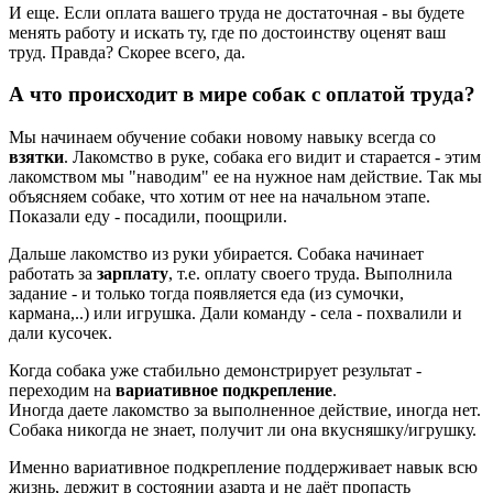
И еще. Если оплата вашего труда не достаточная - вы будете
менять работу и искать ту, где по достоинству оценят ваш
труд. Правда? Скорее всего, да.
А что происходит в мире собак с оплатой труда?
Мы начинаем обучение собаки новому навыку всегда со
взятки
. Лакомство в руке, собака его видит и старается - этим
лакомством мы "наводим" ее на нужное нам действие. Так мы
объясняем собаке, что хотим от нее на начальном этапе.
Показали еду - посадили, поощрили.
Дальше лакомство из руки убирается. Собака начинает
работать за
зарплату
, т.е. оплату своего труда. Выполнила
задание - и только тогда появляется еда (из сумочки,
кармана,..) или игрушка. Дали команду - села - похвалили и
дали кусочек.
Когда собака уже стабильно демонстрирует результат -
переходим на
вариативное подкрепление
.
Иногда даете лакомство за выполненное действие, иногда нет.
Собака никогда не знает, получит ли она вкусняшку/игрушку.
Именно вариативное подкрепление поддерживает навык всю
жизнь, держит в состоянии азарта и не даёт пропасть