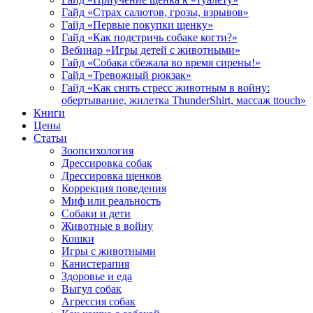
Гайд «Страх салютов, грозы, взрывов»
Гайд «Первые покупки щенку»
Гайд «Как подстричь собаке когти?»
Вебинар «Игры детей с животными»
Гайд «Собака сбежала во время сирены!»
Гайд «Тревожный рюкзак»
Гайд «Как снять стресс животным в войну:
обертывание, жилетка ThunderShirt, массаж ttouch»
Книги
Цены
Статьи
Зоопсихология
Дрессировка собак
Дрессировка щенков
Коррекция поведения
Миф или реальность
Собаки и дети
Животные в войну
Кошки
Игры с животными
Канистерапия
Здоровье и еда
Выгул собак
Агрессия собак