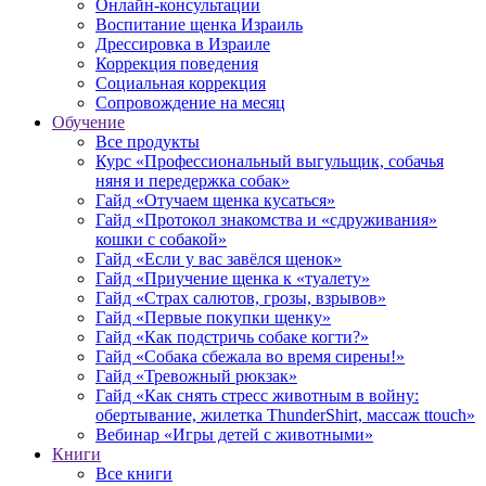
Онлайн-консультации
Воспитание щенка Израиль
Дрессировка в Израиле
Коррекция поведения
Социальная коррекция
Сопровождение на месяц
Обучение
Все продукты
Курс «Профессиональный выгульщик, собачья
няня и передержка собак»
Гайд «Отучаем щенка кусаться»
Гайд «Протокол знакомства и «сдруживания»
кошки с собакой»
Гайд «Если у вас завёлся щенок»
Гайд «Приучение щенка к «туалету»
Гайд «Страх салютов, грозы, взрывов»
Гайд «Первые покупки щенку»
Гайд «Как подстричь собаке когти?»
Гайд «Собака сбежала во время сирены!»
Гайд «Тревожный рюкзак»
Гайд «Как снять стресс животным в войну:
обертывание, жилетка ThunderShirt, массаж ttouch»
Вебинар «Игры детей с животными»
Книги
Все книги