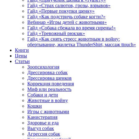
Гайд «Страх салютов, грозы, взрывов»
Гайд «Первые покупки щенку»
Гайд «Как подстричь собаке когти?»
Вебинар «Игры детей с животными»
Гайд «Собака сбежала во время сирены!»
Гайд «Тревожный рюкзак»
Гайд «Как снять стресс животным в войну:
обертывание, жилетка ThunderShirt, массаж ttouch»
Книги
Цены
Статьи
Зоопсихология
Дрессировка собак
Дрессировка щенков
Коррекция поведения
Миф или реальность
Собаки и дети
Животные в войну
Кошки
Игры с животными
Канистерапия
Здоровье и еда
Выгул собак
Агрессия собак