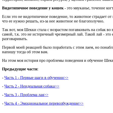
Видотипичное поведение у кошек
- это мяуканье, точение ко
Если это не видотипичное поведение, то животное страдает от 
что ее нужно решать, из-за нее животное не благополучно.
Так вот, моя Шекки стала с возрастом погавкивать на собак в
самой, т.к. это не истеричный чрезмерный лай. Такой лай - э
разговаривать.
Первой моей реакцией было поработать с этим лаем, но понабл
напишу тогда об этом вам.
На этом моя история про проблемы поведения и обучение Шекки
Предыдущие части
:
-
Часть 1 - Первые шаги в обучении>>
-
Часть 2 - Неидеальная собака>>
-
Часть 3 - Проблема лая>>
-
Часть 4 - Эмоциональное перевозбуждение>>