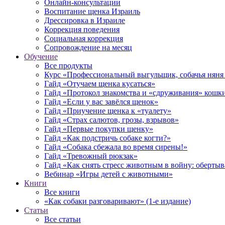
Онлайн-консультации
Воспитание щенка Израиль
Дрессировка в Израиле
Коррекция поведения
Социальная коррекция
Сопровождение на месяц
Обучение
Все продукты
Курс «Профессиональный выгульщик, собачья няня 
Гайд «Отучаем щенка кусаться»
Гайд «Протокол знакомства и «сдруживания» кошки
Гайд «Если у вас завёлся щенок»
Гайд «Приучение щенка к «туалету»
Гайд «Страх салютов, грозы, взрывов»
Гайд «Первые покупки щенку»
Гайд «Как подстричь собаке когти?»
Гайд «Собака сбежала во время сирены!»
Гайд «Тревожный рюкзак»
Гайд «Как снять стресс животным в войну: обертыва
Вебинар «Игры детей с животными»
Книги
Все книги
«Как собаки разговаривают» (1-е издание)
Статьи
Все статьи