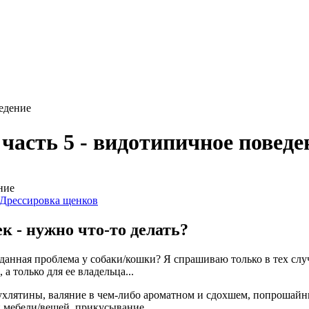
ведение
часть 5 - видотипичное поведе
Дрессировка щенков
к - нужно что-то делать?
данная проблема у собаки/кошки? Я спрашиваю только в тех случ
а только для ее владельца...
тухлятины, валяние в чем-либо ароматном и сдохшем, попрошайни
й мебели/вещей, прикусывание.