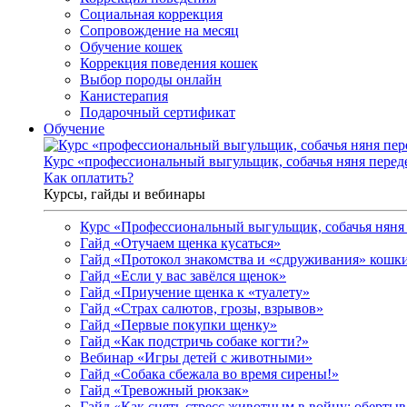
Социальная коррекция
Сопровождение на месяц
Обучение кошек
Коррекция поведения кошек
Выбор породы онлайн
Канистерапия
Подарочный сертификат
Обучение
Курс «профессиональный выгульщик, собачья няня перед
Как оплатить?
Курсы, гайды и вебинары
Курс «Профессиональный выгульщик, собачья няня 
Гайд «Отучаем щенка кусаться»
Гайд «Протокол знакомства и «сдруживания» кошки
Гайд «Если у вас завёлся щенок»
Гайд «Приучение щенка к «туалету»
Гайд «Страх салютов, грозы, взрывов»
Гайд «Первые покупки щенку»
Гайд «Как подстричь собаке когти?»
Вебинар «Игры детей с животными»
Гайд «Собака сбежала во время сирены!»
Гайд «Тревожный рюкзак»
Гайд «Как снять стресс животным в войну: обертыва