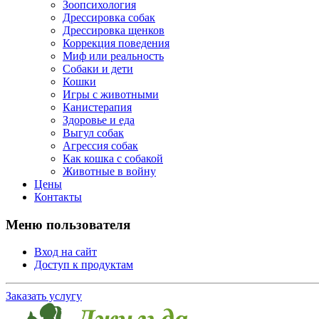
Зоопсихология
Дрессировка собак
Дрессировка щенков
Коррекция поведения
Миф или реальность
Собаки и дети
Кошки
Игры с животными
Канистерапия
Здоровье и еда
Выгул собак
Агрессия собак
Как кошка с собакой
Животные в войну
Цены
Контакты
Меню пользователя
Вход на сайт
Доступ к продуктам
Заказать услугу