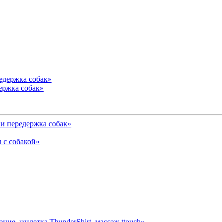
ержка собак»
и передержка собак»
 с собакой»
ние, жилетка ThunderShirt, массаж ttouch»