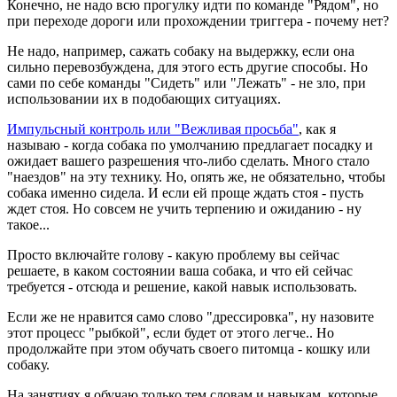
Конечно, не надо всю прогулку идти по команде "Рядом", но
при переходе дороги или прохождении триггера - почему нет?
Не надо, например, сажать собаку на выдержку, если она
сильно перевозбуждена, для этого есть другие способы. Но
сами по себе команды "Сидеть" или "Лежать" - не зло, при
использовании их в подобающих ситуациях.
Импульсный контроль или "Вежливая просьба"
, как я
называю - когда собака по умолчанию предлагает посадку и
ожидает вашего разрешения что-либо сделать. Много стало
"наездов" на эту технику. Но, опять же, не обязательно, чтобы
собака именно сидела. И если ей проще ждать стоя - пусть
ждет стоя. Но совсем не учить терпению и ожиданию - ну
такое...
Просто включайте голову - какую проблему вы сейчас
решаете, в каком состоянии ваша собака, и что ей сейчас
требуется - отсюда и решение, какой навык использовать.
Если же не нравится само слово "дрессировка", ну назовите
этот процесс "рыбкой", если будет от этого легче.. Но
продолжайте при этом обучать своего питомца - кошку или
собаку.
На занятиях я обучаю только тем словам и навыкам, которые