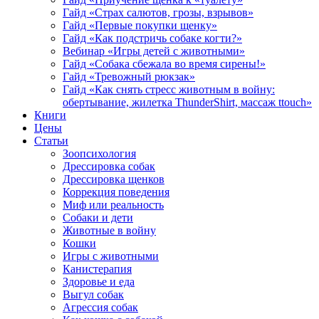
Гайд «Страх салютов, грозы, взрывов»
Гайд «Первые покупки щенку»
Гайд «Как подстричь собаке когти?»
Вебинар «Игры детей с животными»
Гайд «Собака сбежала во время сирены!»
Гайд «Тревожный рюкзак»
Гайд «Как снять стресс животным в войну:
обертывание, жилетка ThunderShirt, массаж ttouch»
Книги
Цены
Статьи
Зоопсихология
Дрессировка собак
Дрессировка щенков
Коррекция поведения
Миф или реальность
Собаки и дети
Животные в войну
Кошки
Игры с животными
Канистерапия
Здоровье и еда
Выгул собак
Агрессия собак