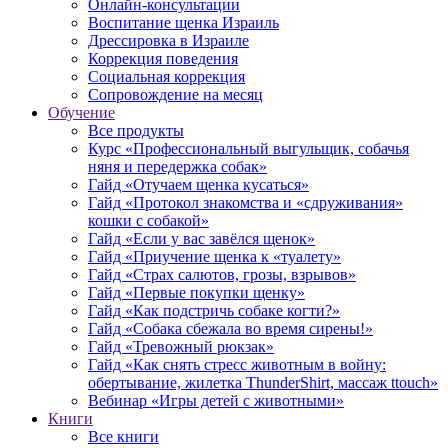
Онлайн-консультации
Воспитание щенка Израиль
Дрессировка в Израиле
Коррекция поведения
Социальная коррекция
Сопровождение на месяц
Обучение
Все продукты
Курс «Профессиональный выгульщик, собачья
няня и передержка собак»
Гайд «Отучаем щенка кусаться»
Гайд «Протокол знакомства и «сдруживания»
кошки с собакой»
Гайд «Если у вас завёлся щенок»
Гайд «Приучение щенка к «туалету»
Гайд «Страх салютов, грозы, взрывов»
Гайд «Первые покупки щенку»
Гайд «Как подстричь собаке когти?»
Гайд «Собака сбежала во время сирены!»
Гайд «Тревожный рюкзак»
Гайд «Как снять стресс животным в войну:
обертывание, жилетка ThunderShirt, массаж ttouch»
Вебинар «Игры детей с животными»
Книги
Все книги