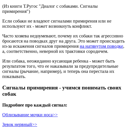
(Из книги Т.Ругос "Диалог с собаками. Сигналы
примирения")
Если собаки не владеют сигналами примирения или не
используют их - может возникнуть конфликт.
Часто хозяева недоумевают, почему их собаки так агрессивно
бросаются на поводках друг на друга. Это может происходить
из-за искажения сигналов примирения
на натянутом поводке
,
а, соответственно, неверной их трактовки сородичем.
Или собака, неожиданно кусающая ребенка - может быть
результатом того, что ее наказывали за предупредительные
сигналы (рычание, например), и теперь она перестала их
показывать.
Сигналы примирения - учимся понимать своих
собак
Подробнее про каждый сигнал:
Облизывание мочки носа>>
Зевок нервный>>