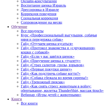
Онлайн-консультации
Воспитание щенка Израиль
Дрессировка в Израиле
Коррекция поведения
Социальная коррекция
Сопровождение на месяц
Обучение
Все продукты
Курс «Профессиональный выгульщик, собачья
няня и передержка собак»
Гайд «Отучаем щенка кусаться»
Гайд «Протокол знакомства и «сдруживания»
кошки с собакой»
Гайд «Если у вас завёлся щенок»
Гайд «Приучение щенка к «туалету»
Гайд «Страх салютов, грозы, взрывов»
Гайд «Первые покупки щенку»
Гайд «Как подстричь собаке когти?»
Гайд «Собака сбежала во время сирены!»
Гайд «Тревожный рюкзак»
Гайд «Как снять стресс животным в войну:
обертывание, жилетка ThunderShirt, массаж ttouch»
Вебинар «Игры детей с животными»
Книги
Все книги