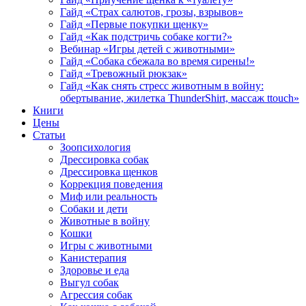
Гайд «Страх салютов, грозы, взрывов»
Гайд «Первые покупки щенку»
Гайд «Как подстричь собаке когти?»
Вебинар «Игры детей с животными»
Гайд «Собака сбежала во время сирены!»
Гайд «Тревожный рюкзак»
Гайд «Как снять стресс животным в войну:
обертывание, жилетка ThunderShirt, массаж ttouch»
Книги
Цены
Статьи
Зоопсихология
Дрессировка собак
Дрессировка щенков
Коррекция поведения
Миф или реальность
Собаки и дети
Животные в войну
Кошки
Игры с животными
Канистерапия
Здоровье и еда
Выгул собак
Агрессия собак