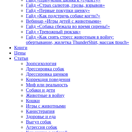
Гайд «Страх салютов, грозы, взрывов»
Гайд «Первые покупки щенку»
Гайд «Как подстричь собаке когти?»
Вебинар «Игры детей с животными»
Гайд «Собака сбежала во время сирены!»
Гайд «Тревожный рюкзак»
Гайд «Как снять стресс животным в войну:
обертывание, жилетка ThunderShirt, массаж ttouch»
Книги
Цены
Статьи
Зоопсихология
Дрессировка собак
Дрессировка щенков
Коррекция поведения
Миф или реальность
Собаки и дети
Животные в войну
Кошки
Игры с животными
Канистерапия
Здоровье и еда
Выгул собак
Агрессия собак