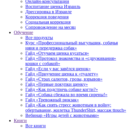
Онлайн-консультации
Воспитание щенка Израиль
Дрессировка в Израиле
Коррекция поведения
Социальная коррекция
Сопровождение на месяц
Обучение
Все продукты
Курс «Профессиональный выгульщик, собачья
няня и передержка собак»
Гайд «Отучаем щенка кусаться»
Гайд «Протокол знакомства и «сдруживания»
кошки с собакой»
Гайд «Если у вас завёлся щенок»
Гайд «Приучение щенка к «туалету»
Гайд «Страх салютов, грозы, взрывов»
Гайд «Первые покупки щенку»
Гайд «Как подстричь собаке когти?»
Гайд «Собака сбежала во время сирены!»
Гайд «Тревожный рюкзак»
Гайд «Как снять стресс животным в войну:
обертывание, жилетка ThunderShirt, массаж ttouch»
Вебинар «Игры детей с животными»
Книги
Все книги