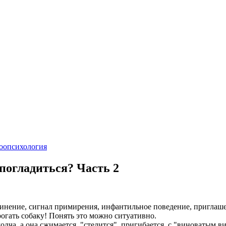
оопсихология
погладиться? Часть 2
чинение, сигнал примирения, инфантильное поведение, приглаше
рогать собаку! Понять это можно ситуативно.
молча, а она сжимается, "стелится", пригибается, с "виноватым в