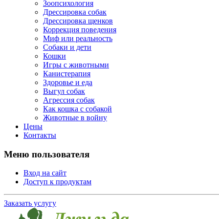
Зоопсихология
Дрессировка собак
Дрессировка щенков
Коррекция поведения
Миф или реальность
Собаки и дети
Кошки
Игры с животными
Канистерапия
Здоровье и еда
Выгул собак
Агрессия собак
Как кошка с собакой
Животные в войну
Цены
Контакты
Меню пользователя
Вход на сайт
Доступ к продуктам
Заказать услугу