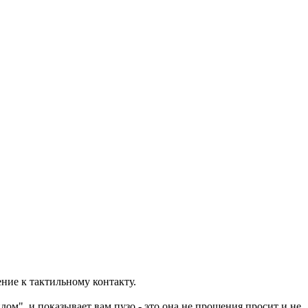
ние к тактильному контакту.
идом", и показывает вам пузо - это она не прощения просит и не