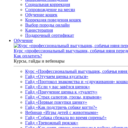
Социальная коррекция
Сопровождение на месяц
Обучение кошек
Коррекция поведения кошек
Выбор породы онлайн
Канистерапия
Подарочный сертификат
Обучение
Курс «профессиональный выгульщик, собачья няня перед
Как оплатить?
Курсы, гайды и вебинары
Курс «Профессиональный выгульщик, собачья няня 
Гайд «Отучаем щенка кусаться»
Гайд «Протокол знакомства и «сдруживания» кошки
Гайд «Если у вас завёлся щенок»
Гайд «Приучение щенка к «туалету»
Гайд «Страх салютов, грозы, взрывов»
Гайд «Первые покупки щенку»
Гайд «Как подстричь собаке когти?»
Вебинар «Игры детей с животными»
Гайд «Собака сбежала во время сирены!»
Гайд «Тревожный рюкзак»
Гайд «Как снять стресс животным в войну: обертыва