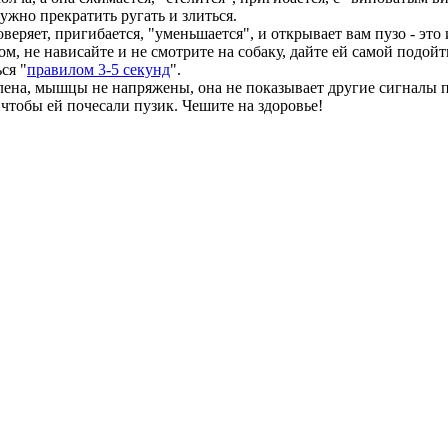
нужно прекратить ругать и злиться.
оверяет, пригибается, "уменьшается", и открывает вам пузо - эт
ком, не нависайте и не смотрите на собаку, дайте ей самой подой
ся "
правилом 3-5 секунд
".
аблена, мышцы не напряжены, она не показывает другие сигналы
, чтобы ей почесали пузик. Чешите на здоровье!