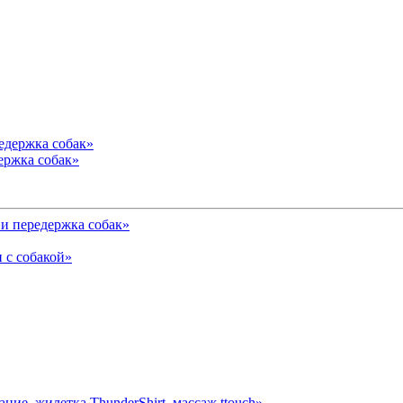
ержка собак»
и передержка собак»
 с собакой»
ние, жилетка ThunderShirt, массаж ttouch»