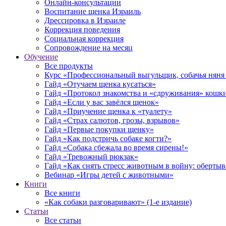
Онлайн-консультации
Воспитание щенка Израиль
Дрессировка в Израиле
Коррекция поведения
Социальная коррекция
Сопровождение на месяц
Обучение
Все продукты
Курс «Профессиональный выгульщик, собачья няня 
Гайд «Отучаем щенка кусаться»
Гайд «Протокол знакомства и «сдруживания» кошки
Гайд «Если у вас завёлся щенок»
Гайд «Приучение щенка к «туалету»
Гайд «Страх салютов, грозы, взрывов»
Гайд «Первые покупки щенку»
Гайд «Как подстричь собаке когти?»
Гайд «Собака сбежала во время сирены!»
Гайд «Тревожный рюкзак»
Гайд «Как снять стресс животным в войну: обертыва
Вебинар «Игры детей с животными»
Книги
Все книги
«Как собаки разговаривают» (1-е издание)
Статьи
Все статьи