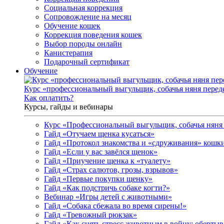
Социальная коррекция
Сопровождение на месяц
Обучение кошек
Коррекция поведения кошек
Выбор породы онлайн
Канистерапия
Подарочный сертификат
Обучение
Курс «профессиональный выгульщик, собачья няня перед
Как оплатить?
Курсы, гайды и вебинары
Курс «Профессиональный выгульщик, собачья няня 
Гайд «Отучаем щенка кусаться»
Гайд «Протокол знакомства и «сдруживания» кошки
Гайд «Если у вас завёлся щенок»
Гайд «Приучение щенка к «туалету»
Гайд «Страх салютов, грозы, взрывов»
Гайд «Первые покупки щенку»
Гайд «Как подстричь собаке когти?»
Вебинар «Игры детей с животными»
Гайд «Собака сбежала во время сирены!»
Гайд «Тревожный рюкзак»
Гайд «Как снять стресс животным в войну: обертыва