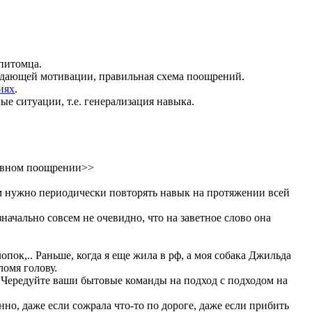
 питомца.
ладающей мотивации, правильная схема поощрений.
иях
.
е ситуации, т.е. генерализация навыка.
тивном поощрении>>
ом нужно периодически повторять навык на протяжении всей
начально совсем не очевидно, что на заветное слово она
опок,.. Раньше, когда я еще жила в рф, а моя собака Джильда
ломя голову.
 Чередуйте ваши бытовые команды на подход с подходом на
енно, даже если сожрала что-то по дороге, даже если прибить