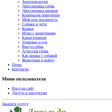
Зоопсихология
Дрессировка собак
Дрессировка щенков
Коррекция поведения
Миф или реальность
Собаки и дети
Кошки
Игры с животными
Канистерапия
Здоровье и еда
Выгул собак
Агрессия собак
Как кошка с собакой
Животные в войну
Цены
Контакты
Меню пользователя
Вход на сайт
Доступ к продуктам
Заказать услугу