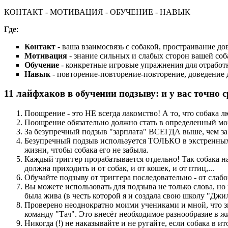
КОНТАКТ - МОТИВАЦИЯ - ОБУЧЕНИЕ - НАВЫК
Где
:
Контакт
- ваша взаимосвязь с собакой, простраивание д
Мотивация
- знание сильных и слабых сторон вашей со
Обучение
- конкретные игровые упражнения для отработ
Навык
- повторение-повторение-повторение, доведение д
11 лайфхаков в обучении подзыву: и у вас точно с
Поощрение - это НЕ всегда лакомство! А то, что собака 
Поощрение обязательно должно стать в определенный мо
За безупречный подзыв "зарплата" ВСЕГДА выше, чем за
Безупречный подзыв используется ТОЛЬКО в экстренных с
жизни, чтобы собака его не забыла.
Каждый триггер прорабатывается отдельно! Так собака на
должна приходить и от собак, и от кошек, и от птиц,...
Обучайте подзыву от триггера последовательно - от слабо
Вы можете использовать для подзыва не только слова, но 
была жива (в честь которой я и создала свою школу "Джил
Проверено неоднократно моими учениками и мной, что з
команду "Тач". Это внесёт необходимое разнообразие в ж
Никогда (!) не наказывайте и не ругайте, если собака в и