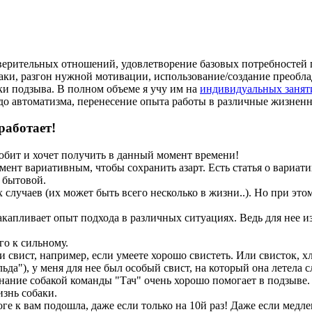
оверительных отношений, удовлетворение базовых потребностей
баки, разгон нужной мотивации, использование/создание преоб
ки подзыва. В полном объеме я учу им на
индивидуальных занят
о автоматизма, перенесение опыта работы в различные жизненны
работает!
любит и хочет получить в данный момент времени!
мент вариативным, чтобы сохранить азарт. Есть статья о вариа
 бытовой.
лучаев (их может быть всего несколько в жизни..). Но при эт
капливает опыт подхода в различных ситуациях. Ведь для нее из
го к сильному.
и свист, например, если умеете хорошо свистеть. Или свисток, хл
ьда"), у меня для нее был особый свист, на который она летела с
нание собакой команды "Тач" очень хорошо помогает в подзыве.
изнь собаки.
тоге к вам подошла, даже если только на 10й раз! Даже если медл