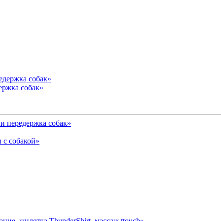
ержка собак»
и передержка собак»
 с собакой»
ние, жилетка ThunderShirt, массаж ttouch»