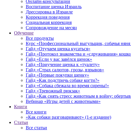
Онлайн-консультации
Воспитание щенка Израиль
Дрессировка в Израиле
Коррекция поведения
Социальная коррекция
Сопровождение на месяц
Обучение
Все продукты
Курс «Профессиональный выгульщик, собачья няня 
Гайд «Отучаем щенка кусаться»
Гайд «Протокол знакомства и «сдруживания» кошки
Гайд «Если у вас завёлся щенок»
Гайд «Приучение щенка к «туалету»
Гайд «Страх салютов, грозы, взрывов»
Гайд «Первые покупки щенку»
Гайд «Как подстричь собаке когти?»
Гайд «Собака сбежала во время сирены!»
Гайд «Тревожный рюкзак»
Гайд «Как снять стресс животным в войну: обертыва
Вебинар «Игры детей с животными»
Книги
Все книги
«Как собаки разговаривают» (1-е издание)
Статьи
Все статьи