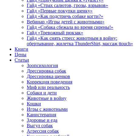
Гайд «Страх салютов, грозы, взрывов»
Гайд «Первые покупки щенку»
Гайд «Как подстричь собаке когти?»
Вебинар «Игры детей с животными»
Гайд «Собака сбежала во время сирены!»
Гайд «Тревожный рюкзак»
Гайд «Как снять стресс животным в войну:
обертывание, жилетка ThunderShirt, массаж ttouch»
Книги
Цены
Статьи
Зоопсихология
Дрессировка собак
Дрессировка щенков
Коррекция поведения
Миф или реальность
Собаки и дети
Животные в войну
Кошки
Игры с животными
Канистерапия
Здоровье и еда
Выгул собак
Агрессия собак