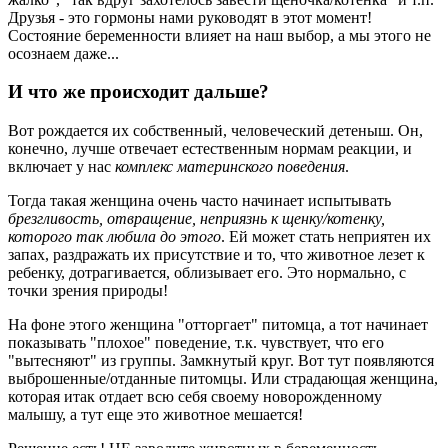
Друзья - это гормоны нами руководят в этот момент!
Состояние беременности влияет на наш выбор, а мы этого не
осознаем даже...
И что же происходит дальше?
Вот рождается их собственный, человеческий детеныш. Он,
конечно, лучше отвечает естественным нормам реакции, и
включает у нас
комплекс материнского поведения
.
Тогда такая женщина очень часто начинает испытывать
брезгливость, отвращение, неприязнь к щенку/котенку,
которого так любила до этого
. Ей может стать неприятен их
запах, раздражать их присутствие и то, что животное лезет к
ребенку, дотрагивается, облизывает его. Это нормально, с
точки зрения природы!
На фоне этого женщина "отторгает" питомца, а тот начинает
показывать "плохое" поведение, т.к. чувствует, что его
"вытесняют" из группы. Замкнутый круг. Вот тут появляются
выброшенные/отданные питомцы. Или страдающая женщина,
которая итак отдает всю себя своему новорожденному
малышу, а тут еще это животное мешается!