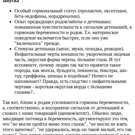
запуска"
:
Особый гормональный статус (пролактин, окситоцин,
бета-эндофины, норадреналин).
Опыт предыдущих родов/заботы о детенышах:
повышенная чувствительность к сигналам детенышей, к
гормонам беременности и родов. Т.е. материнское
поведение включается быстрее, если оно уже
"включалось" прежде.
Стимулы детеныша (запах, звуки, походка, реакции).
Инфантильные черты внешности: укороченная лицевая
часть, округлая форма черепа, большие глаза. И тут
вспомните, почему людям так часто нравятся такие
породы, как мопсы, бульдоги, пекинесы, боксеры, ши-
тцу, гриффоны, шпицы и подобные? Ничего не
напоминает? Правда, есть сходство с инфантильными
чертами - короткая округлая морда с большими
глазами?..
Так вот, ближе к родам усиливаются гормоны беременности,
а, соответственно, и восприятие сигналов от детенышей и
схожих с ними товарищей (щенков/котят).. Обычно люди,
заводящие питомца в беременность, аргументируют это тем,
что "не могли пройти мимо этих глазок", "не могли не взять
этого щеночка", "не удержались, ведь он такой милый, его так
жалко", "так вдруг захотелось завести щеночка/котенка" и т.п.