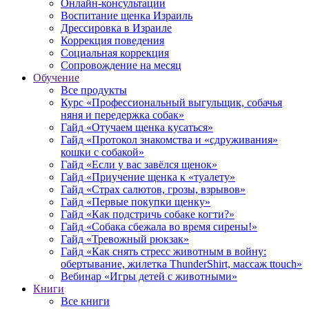
Онлайн-консультации
Воспитание щенка Израиль
Дрессировка в Израиле
Коррекция поведения
Социальная коррекция
Сопровождение на месяц
Обучение
Все продукты
Курс «Профессиональный выгульщик, собачья
няня и передержка собак»
Гайд «Отучаем щенка кусаться»
Гайд «Протокол знакомства и «сдруживания»
кошки с собакой»
Гайд «Если у вас завёлся щенок»
Гайд «Приучение щенка к «туалету»
Гайд «Страх салютов, грозы, взрывов»
Гайд «Первые покупки щенку»
Гайд «Как подстричь собаке когти?»
Гайд «Собака сбежала во время сирены!»
Гайд «Тревожный рюкзак»
Гайд «Как снять стресс животным в войну:
обертывание, жилетка ThunderShirt, массаж ttouch»
Вебинар «Игры детей с животными»
Книги
Все книги