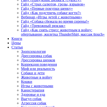
Гайд «Страх салютов, грозы, взрывов»
Гайд «Первые покупки щенку»
Гайд «Как подстричь собаке когти?»
Вебинар «Игры детей с животными»
Гайд «Собака сбежала во время сирены!»
Гайд «Тревожный рюкзак»
Гайд «Как снять стресс животным в войну:
обертывание, жилетка ThunderShirt, массаж ttouch»
Книги
Цены
Статьи
Зоопсихология
Дрессировка собак
Дрессировка щенков
Коррекция поведения
Миф или реальность
Собаки и дети
Животные в войну
Кошки
Игры с животными
Канистерапия
Здоровье и еда
Выгул собак
Агрессия собак