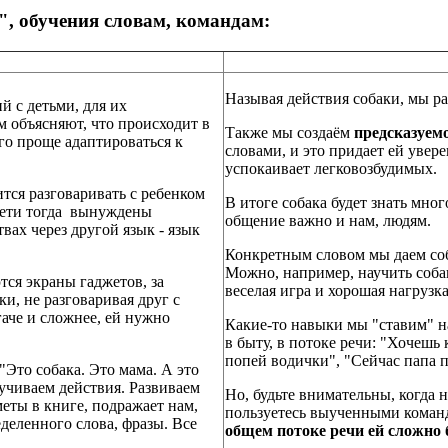
, обучения словам, командам:
Называя действия собаки, мы ра
й с детьми, для их
м объясняют, что происходит в
Также мы создаём
предсказуем
го проще адаптироваться к
словами, и это придает ей увере
успокаивает легковозбудимых.
ится разговаривать с ребенком
В итоге собака будет знать мно
 дети тогда вынуждены
общение важно и нам, людям.
ах через другой язык - язык
Конкретным словом мы даем соб
Можно, например, научить соба
тся экраны гаджетов, за
веселая игра и хорошая нагрузка
и, не разговаривая друг с
гаче и сложнее, ей нужно
Какие-то навыки мы "ставим" н
в быту, в потоке речи: "Хочешь
попей водички", "Сейчас папа пр
"Это собака. Это мама. А это
вучиваем действия. Развиваем
Но, будьте внимательны, когда н
меты в книге, подражает нам,
пользуетесь выученными команд
еделенного слова, фразы. Все
общем потоке речи ей сложно б