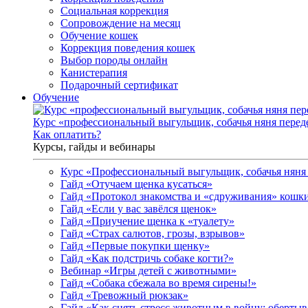
Социальная коррекция
Сопровождение на месяц
Обучение кошек
Коррекция поведения кошек
Выбор породы онлайн
Канистерапия
Подарочный сертификат
Обучение
Курс «профессиональный выгульщик, собачья няня перед
Как оплатить?
Курсы, гайды и вебинары
Курс «Профессиональный выгульщик, собачья няня 
Гайд «Отучаем щенка кусаться»
Гайд «Протокол знакомства и «сдруживания» кошки
Гайд «Если у вас завёлся щенок»
Гайд «Приучение щенка к «туалету»
Гайд «Страх салютов, грозы, взрывов»
Гайд «Первые покупки щенку»
Гайд «Как подстричь собаке когти?»
Вебинар «Игры детей с животными»
Гайд «Собака сбежала во время сирены!»
Гайд «Тревожный рюкзак»
Гайд «Как снять стресс животным в войну: обертыва