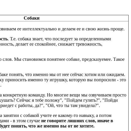
Собаки
звиваем ее интеллектуально и делаем ее и свою жизнь проще.
ость
. Т.е. собака знает, что последует за определенными
нность, делает ее спокойнее, снижает тревожность,
го слов. Мы становимся понятнее собаке, предсказуемее. Такое
аке понять, что именно мы от нее сейчас хотим или ожидаем.
ку приносить именно ту игрушку, которую вы попросили - это
.
а конкретную команду. Но многие вещи мы озвучиваем просто
 кушать? Сейчас я тебе положу", "Пойдем гулять?", "Пойди
иедет с работы, да?", "Ой, что ты там увидела?".
а занятии с собакой учите ее какому-то навыку, а потом
ами - в этом случае
не говорите лишних слов, иначе в
удет понять, что же именно вы от не хотите.