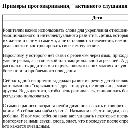
Примеры проговаривания, "активного слушания"
Дети
Родителям важно использовать слова для укрепления отношени
эмоционального и интеллектуального развития. Детям, которы
их жизни и с ними самими, а не оставляют в неведении, намно
реальности и контролировать свое самочувствие.
Взрослому, у которого нет связи с ребенком через язык, приход
уже не речью, а физической или эмоциональной агрессией. А
рассказывать родителям и окружающим о своих мыслях и чувств
болезни или проблемного поведения.
Сейчас одной из причин задержки развития речи у детей являю
которыми они "скрываются" друг от друга, не видя лица, мимик
другом. Ведь для того, чтобы речь развивалась, становилась бо
регулярно пользоваться.
С самого раннего возраста необходимо показывать и говорить: 
книга. А сейчас мы идём гулять". Называем всё, что видим, оз
ребенка. И вот уже ребенок начинает узнавать некоторые пред
повторяет за нами звуки, слова, знает, что последует после опр
это кажется очевидным.