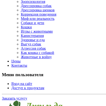
Зоопсихология
Дрессировка собак
Дрессировка щенков
Коррекция поведения
Миф или реальность
Собаки и дети
Кошки
Игры с животными
Канистерапия
Здоровье и еда
Выгул собак
Агрессия собак
Как кошка с собакой
Животные в войну
Цены
Контакты
Меню пользователя
Вход на сайт
Доступ к продуктам
Заказать услугу