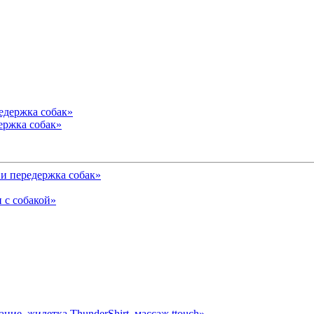
ержка собак»
и передержка собак»
 с собакой»
ние, жилетка ThunderShirt, массаж ttouch»