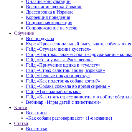
Онлайн-консультации
Воспитание щенка Израиль
Дрессировка в Израиле
Коррекция поведения
Социальная коррекция
Сопровождение на месяц
Обучение
Все продукты
Курс «Профессиональный выгульщик, собачья няня 
Гайд «Отучаем щенка кусаться»
Гайд «Протокол знакомства и «сдруживания» кошки
Гайд «Если у вас завёлся щенок»
Гайд «Приучение щенка к «туалету»
Гайд «Страх салютов, грозы, взрывов»
Гайд «Первые покупки щенку»
Гайд «Как подстричь собаке когти?»
Гайд «Собака сбежала во время сирены!»
Гайд «Тревожный рюкзак»
Гайд «Как снять стресс животным в войну: обертыва
Вебинар «Игры детей с животными»
Книги
Все книги
«Как собаки разговаривают» (1-е издание)
Статьи
Все статьи