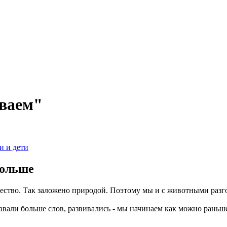
ываем"
и и дети
больше
тво. Так заложено природой. Поэтому мы и с животными разгов
вали больше слов, развивались - мы начинаем как можно раньше 