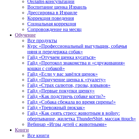
Онлайн-консультации
Воспитание щенка Израиль
Дрессировка в Израиле
Коррекция поведения
Социальная коррекция
Сопровождение на месяц
Обучение
Все продукты
Курс «Профессиональный выгульщик, собачья
няня и передержка собак»
Гайд «Отучаем щенка кусаться»
Гайд «Протокол знакомства и «сдруживания»
кошки с собакой»
Гайд «Если у вас завёлся щенок»
Гайд «Приучение щенка к «туалету»
Гайд «Страх салютов, грозы, взрывов»
Гайд «Первые покупки щенку»
Гайд «Как подстричь собаке когти?»
Гайд «Собака сбежала во время сирены!»
Гайд «Тревожный рюкзак»
Гайд «Как снять стресс животным в войну:
обертывание, жилетка ThunderShirt, массаж ttouch»
Вебинар «Игры детей с животными»
Книги
Все книги