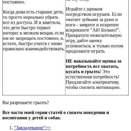
постоянно.
Играйте с щенком
Когда дома есть старшие дети,
посредством игрушек. Если
то просто нереально убрать
хватает зубками за руки и
все из доступа. И я заметила,
ноги - замрите и искренне
что дети быстро теряют
вскрикните "Ай! Больно!".
интерес к мелким вещам, если
Прекратите нежелательную
им не запрещать постоянно, и,
игру, дайте щенку
кстати, быстро учатся с ними
успокоиться, и только потом
правильно взаимодействовать.
продолжите играть.
НЕ наказывайте щенка за
потребность все хватать,
кусать и грызть
! Это
естественная потребность!
Предлагайте альтернативу,
чтобы снизить мотивацию.
Вы разрешаете грызть?
Все части моей серии статей о схожем поведении и
воспитании у детей и собак
:
"Завладевание">>