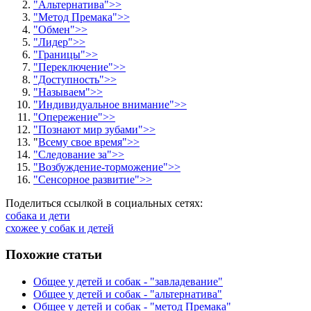
"Альтернатива">>
"Метод Премака">>
"Обмен">>
"Лидер">>
"Границы">>
"Переключение">>
"Доступность">>
"Называем">>
"Индивидуальное внимание">>
"Опережение">>
"Познают мир зубами">>
"
Всему свое время">>
"Следование за">>
"Возбуждение-торможение">>
"Сенсорное развитие">>
Поделиться ссылкой в социальных сетях:
собака и дети
схожее у собак и детей
Похожие статьи
Общее у детей и собак - "завладевание"
Общее у детей и собак - "альтернатива"
Общее у детей и собак - "метод Премака"