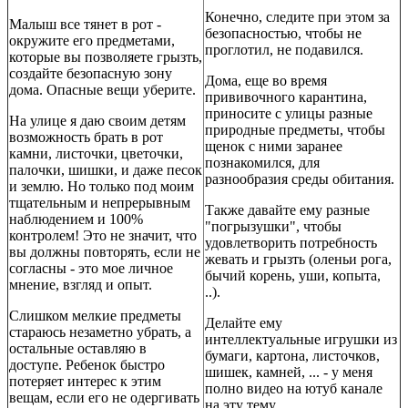
Конечно, следите при этом за
Малыш все тянет в рот -
безопасностью, чтобы не
окружите его предметами,
проглотил, не подавился.
которые вы позволяете грызть,
создайте безопасную зону
Дома, еще во время
дома. Опасные вещи уберите.
прививочного карантина,
приносите с улицы разные
На улице я даю своим детям
природные предметы, чтобы
возможность брать в рот
щенок с ними заранее
камни, листочки, цветочки,
познакомился, для
палочки, шишки, и даже песок
разнообразия среды обитания.
и землю. Но только под моим
тщательным и непрерывным
Также давайте ему разные
наблюдением и 100%
"погрызушки", чтобы
контролем! Это не значит, что
удовлетворить потребность
вы должны повторять, если не
жевать и грызть (оленьи рога,
согласны - это мое личное
бычий корень, уши, копыта,
мнение, взгляд и опыт.
..).
Слишком мелкие предметы
Делайте ему
стараюсь незаметно убрать, а
интеллектуальные игрушки из
остальные оставляю в
бумаги, картона, листочков,
доступе. Ребенок быстро
шишек, камней, ... - у меня
потеряет интерес к этим
полно видео на ютуб канале
вещам, если его не одергивать
на эту тему.