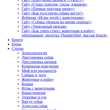
Гайд «Страх салютов, грозы, взрывов»
Гайд «Первые покупки щенку»
Гайд «Как подстричь собаке когти?»
Вебинар «Игры детей с животными»
Гайд «Собака сбежала во время сирены!»
Гайд «Тревожный рюкзак»
Гайд «Как снять стресс животным в войну:
обертывание, жилетка ThunderShirt, массаж ttouch»
Книги
Цены
Статьи
Зоопсихология
Дрессировка собак
Дрессировка щенков
Коррекция поведения
Миф или реальность
Собаки и дети
Животные в войну
Кошки
Игры с животными
Канистерапия
Здоровье и еда
Выгул собак
Агрессия собак